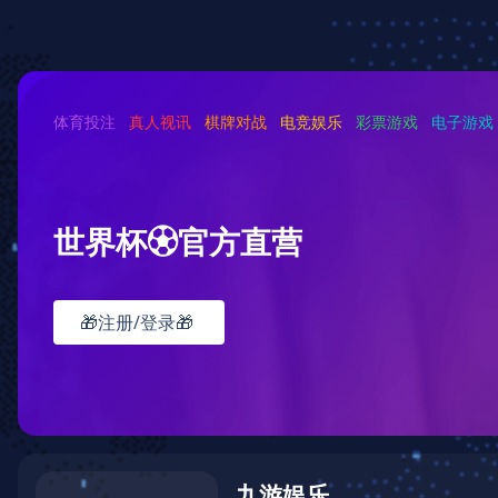
万搏网页
AP
欢迎访问
万搏网页
，提供全面覆盖足
千场比赛，