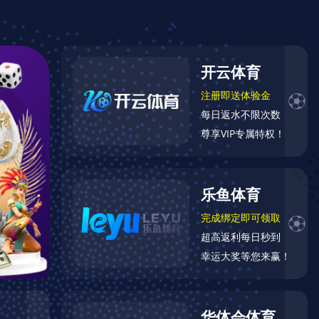
注册入口
赛事与数据服务
持
APP下载
与
网页使用
，每日同步更新
握比赛节奏。