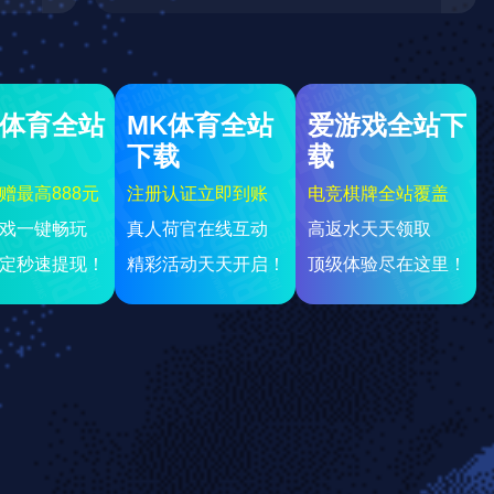
术，不仅提高了球队的适应能力，还增强了
力和稳固防守，通过不断磨合阵容，他们找
前在积分榜上占据领先位置。然而，在冲击
外失分。
，在与一些实力较弱的队伍交锋时，他们有
调整心态，将困难化为动力，那么他们依然