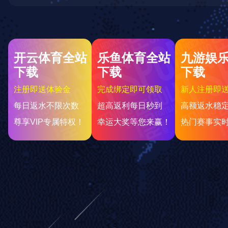
此外，从近期比赛来看，伯恩利在战术上
他们在关键时刻逆转局势的能力。这种灵
再者，球队近期良好的状态也是提升士气
到了最佳状态。这样的表现使得主帅愈加
2、阿森纳本赛季表现分
进入新赛季以来，阿森纳展现出了令人瞩
冠军之路上，他们仍然面临着诸多挑战。
与此同时，由于伤病困扰和球员状态起伏
时显得缺乏足够的专注力，这让人担忧是
尽管如此，阿森纳依旧拥有丰富经验与高
能够保持稳定，并继续向冠军目标发起冲