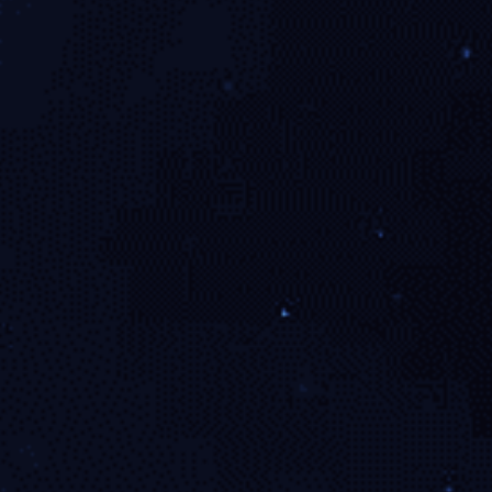
下一篇：
库里回忆成长历程：在队内发声的挑